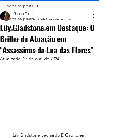
Todos os posts
Ranah Tesch
Todos os posts
15 de mar. de 2024
3 min de leitura
Lily Gladstone em Destaque: O
Dicas Domine a Cena
Brilho da Atuação em
No Circuito
"Assassinos da Lua das Flores"
Análise de Personagens
Atualizado:
27 de out. de 2024
Lily Gladstone Leonardo DiCaprio em 