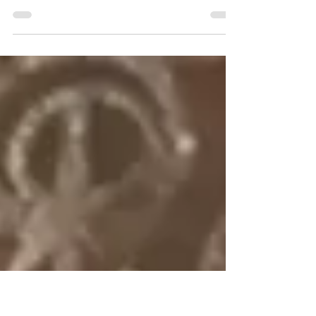
Livro: O Segredo para Criar Personagens de
Sucesso Entrar no universo da atuação pode
parecer um desafio enorme, não é mesmo?
Aquele frio na barriga, a insegurança na hora
de interpretar, a dúvida sobre como
realmente dominar a cena... Mas e se eu te
dissesse que existe um jeito simples e direto
de transformar tudo isso em confiança e
presença? Sim, é possível! E é exatamente
sobre isso que vamos conversar hoje.